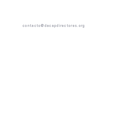
guionistas de Brasil
colectiva
CONTACTO
contacto@dacapdirectores.org