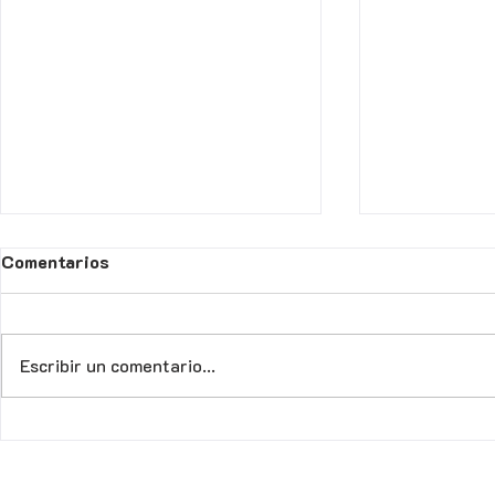
Comentarios
Escribir un comentario...
GEDAR anuncia la
Panamá: Se 
distribución del primer
funcionami
cobro internacional a
como entid